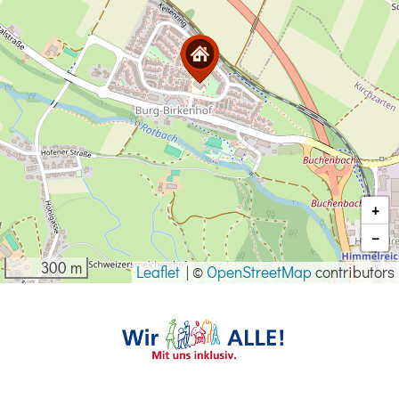
+
−
300 m
Leaflet
|
©
OpenStreetMap
contributors