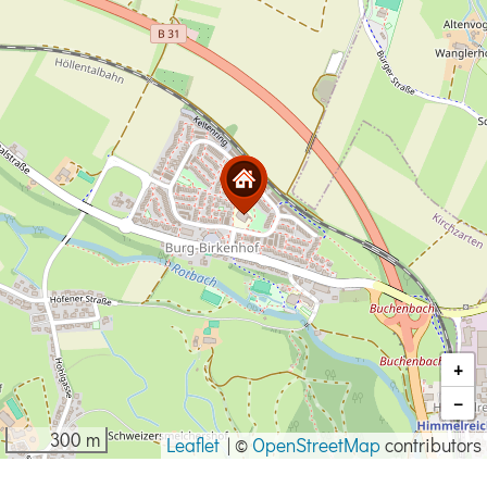
+
−
300 m
Leaflet
|
©
OpenStreetMap
contributors